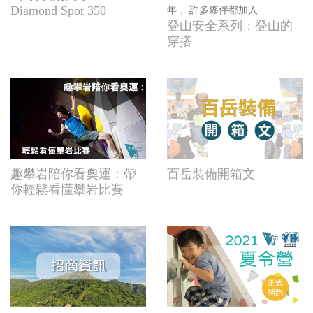
Diamond Spot 350
年， 許多夥伴都加入山
登山安全系列：登山的
林的懷抱， 趣健行想透
穿搭
過自身帶隊的經驗與夥
伴們分享 「在山中需要
注意或提前準備什麼」
希望大家快樂的上山，
平安的回家。
趣攀岩陪你看奧運：帶
百岳裝備開箱文
你輕鬆看懂攀岩比賽