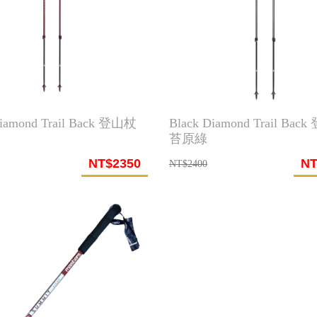
Diamond Trail Back 登山杖
Black Diamond Trail Bac
苔原綠
NT$2350
NT
NT$2400