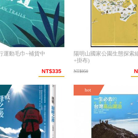
行運動毛巾~補貨中
陽明山國家公園生態探索組
+掛布)
NT$335
N
NT$950
hot