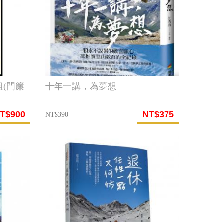
(門簾
十年一講，為夢想
T$900
NT$375
NT$390